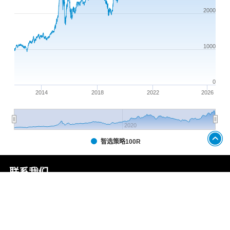
2000
1000
0
2014
2018
2022
2026
2020
智选策略100R
联系我们
电话
：
010-65288895
邮箱
：
marketing@ccxindices.com
地址
：
中国·北京东城区朝阳门内大
中诚信指数
指数科学
街南竹杆胡同2号银河