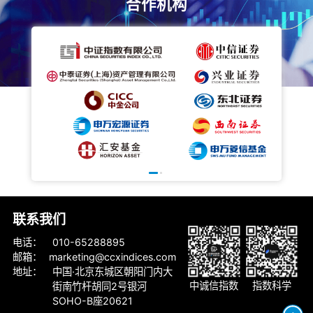
合作机构
联系我们
电话
：
010-65288895
邮箱
：
marketing@ccxindices.com
地址
：
中国·北京东城区朝阳门内大
中诚信指数
指数科学
街南竹杆胡同2号银河
SOHO-B座20621