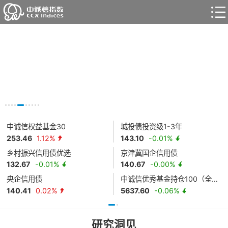
中诚信权益基金30
城投债投资级1-3年
253.46
1.12
%
143.10
-0.01
%
乡村振兴信用债优选
京津冀国企信用债
132.67
-0.01
%
140.67
-0.00
%
央企信用债
中诚信优秀基金持仓100（全收益）
140.41
0.02
%
5637.60
-0.06
%
研究洞见